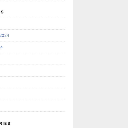
ES
2024
24
RIES