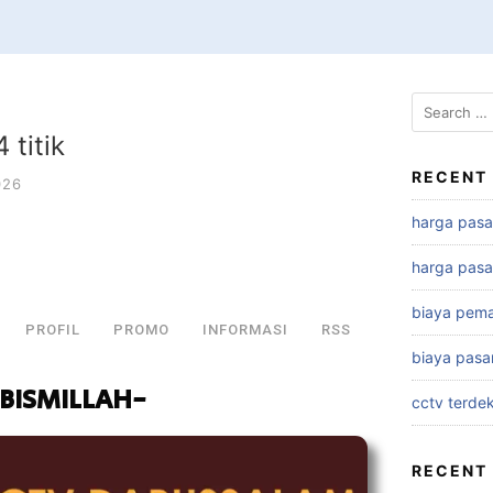
 titik
RECENT
026
harga pasan
harga pasa
biaya pema
PROFIL
PROMO
INFORMASI
RSS
biaya pasa
BISMILLAH-
cctv terde
RECENT