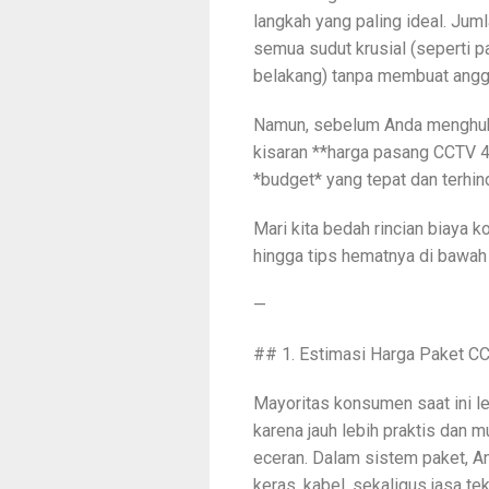
langkah yang paling ideal. Juml
semua sudut krusial (seperti pa
belakang) tanpa membuat ang
Namun, sebelum Anda menghubu
kisaran **harga pasang CCTV 4 
*budget* yang tepat dan terhin
Mari kita bedah rincian biaya 
hingga tips hematnya di bawah 
—
## 1. Estimasi Harga Paket CCT
Mayoritas konsumen saat ini l
karena jauh lebih praktis dan
eceran. Dalam sistem paket, 
keras, kabel, sekaligus jasa te