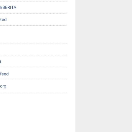
/BERITA
ized
d
feed
org