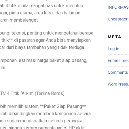
ah 4 titik dinilai sangat pas untuk menutup
INFORMASI
gar, pintu utama, area kasir, dan halaman
Uncategor
garan membelenget.
ngi teknisi, penting untuk mengetahui berapa
META
titik** di pasaran agar Anda bisa menyiapkan
dar dari biaya tambahan yang tidak terduga.
Log in
komponen, estimasi harga paket siap pasang,
Entries fee
ini.
Comments 
WordPress.
V 4 Titik “All-In” (Terima Beres)
ebih memilih sistem **Paket Siap Pasang**
 murah dibandingkan membeli komponen secara
Anda sudah mendapatkan seluruh perangkat
knisi hingga sistem pemantauan di HP aktif.