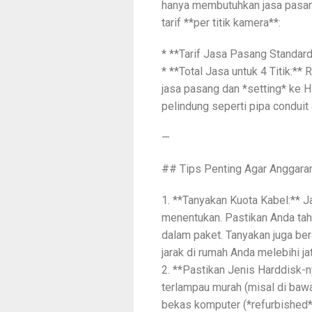
hanya membutuhkan jasa pasan
tarif **per titik kamera**:
* **Tarif Jasa Pasang Standard
* **Total Jasa untuk 4 Titik:**
jasa pasang dan *setting* ke 
pelindung seperti pipa conduit
—
## Tips Penting Agar Anggar
1. **Tanyakan Kuota Kabel:** J
menentukan. Pastikan Anda tahu
dalam paket. Tanyakan juga ber
jarak di rumah Anda melebihi ja
2. **Pastikan Jenis Harddisk-ny
terlampau murah (misal di bawa
bekas komputer (*refurbished*