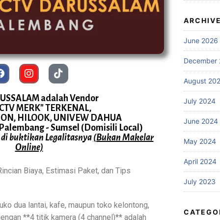
ARCHIV
June 2026
December 
August 20
USSALAM adalah Vendor
July 2024
CCTV MERK" TERKENAL,
ISION, HILOOK, UNIVEW DAHUA
June 2024
 Palembang - Sumsel (Domisili Local)
 di buktikan Legalitasnya
(Bukan Makelar
May 2024
Online)
April 2024
incian Biaya, Estimasi Paket, dan Tips
July 2023
uko dua lantai, kafe, maupun toko kelontong,
CATEGO
gan **4 titik kamera (4 channel)** adalah