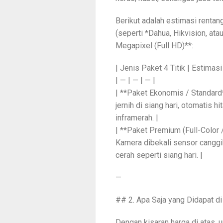
Berikut adalah estimasi rentan
(seperti *Dahua, Hikvision, ata
Megapixel (Full HD)**:
| Jenis Paket 4 Titik | Estimasi
| — | — | — |
| **Paket Ekonomis / Standard
jernih di siang hari, otomatis 
inframerah. |
| **Paket Premium (Full-Color 
Kamera dibekali sensor canggi
cerah seperti siang hari. |
—
## 2. Apa Saja yang Didapat di
Dengan kisaran harga di atas,