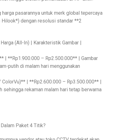
g harga pasarannya untuk merk global tepercaya
u Hilook*) dengan resolusi standar **2
 Harga (All-In) | Karakteristik Gambar |
** | **Rp1.900.000 – Rp2.500.000** | Gambar
hitam-putih di malam hari menggunakan
/ ColorVu)** | **Rp2.600.000 – Rp3.500.000** |
h sehingga rekaman malam hari tetap berwarna
 Dalam Paket 4 Titik?
 umumnya vendor atau toko CCTV terdekat akan