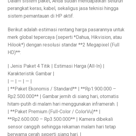
Dalam sistem paket, Anda sudah mendapatkan seluruh
perangkat keras, kabel, sekaligus jasa teknisi hingga
sistem pemantauan di HP aktif.
Berikut adalah estimasi rentang harga pasarannya untuk
merk global tepercaya (seperti *Dahua, Hikvision, atau
Hilook*) dengan resolusi standar **2 Megapixel (Full
HD)**:
| Jenis Paket 4 Titik | Estimasi Harga (All-In) |
Karakteristik Gambar |
| — | — | — |
| **Paket Ekonomis / Standard** | **Rp1.900.000 –
Rp2.500.000** | Gambar jernih di siang hari, otomatis
hitam-putih di malam hari menggunakan inframerah. |
| **Paket Premium (Full-Color / ColorVu)** |
**Rp2.600.000 – Rp3.500.000** | Kamera dibekali
sensor canggih sehingga rekaman malam hari tetap
berwarna cerah seperti siang hari. |