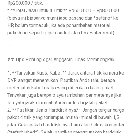
Rp200.000 / titik.
* **Total Jasa untuk 4 Titik:** Rp600.000 – Rp800.000
(biaya ini biasanya murni jasa pasang dan *setting* ke
HP, belum termasuk jika ada penambahan material
pelindung seperti pipa conduit atau box waterproof).
—
## Tips Penting Agar Anggaran Tidak Membengkak
1. **Tanyakan Kuota Kabel:** Jarak antara titik kamera ke
DVR sangat menentukan. Pastikan Anda tahu berapa
meter jatah kabel gratis yang diberikan dalam paket.
Tanyakan juga berapa biaya tambahan per meternya jika
ternyata jarak di rumah Anda melebihi jatah paket.
2. **Pastikan Jenis Harddisk-nya:** Jangan tergiur harga
paket 4 titik yang terlampau murah (misal di bawah 1,5
juta). Cek apakah harddisk-nya baru atau bekas komputer
(*refurbished*). Selalu pastikan menggunakan harddisk