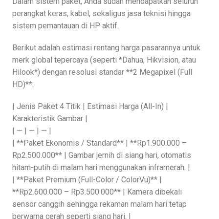
Dalam sistem paket, Anda sudah mendapatkan seluruh
perangkat keras, kabel, sekaligus jasa teknisi hingga
sistem pemantauan di HP aktif.
Berikut adalah estimasi rentang harga pasarannya untuk
merk global tepercaya (seperti *Dahua, Hikvision, atau
Hilook*) dengan resolusi standar **2 Megapixel (Full
HD)**:
| Jenis Paket 4 Titik | Estimasi Harga (All-In) |
Karakteristik Gambar |
| — | — | — |
| **Paket Ekonomis / Standard** | **Rp1.900.000 –
Rp2.500.000** | Gambar jernih di siang hari, otomatis
hitam-putih di malam hari menggunakan inframerah. |
| **Paket Premium (Full-Color / ColorVu)** |
**Rp2.600.000 – Rp3.500.000** | Kamera dibekali
sensor canggih sehingga rekaman malam hari tetap
berwarna cerah seperti siang hari. |