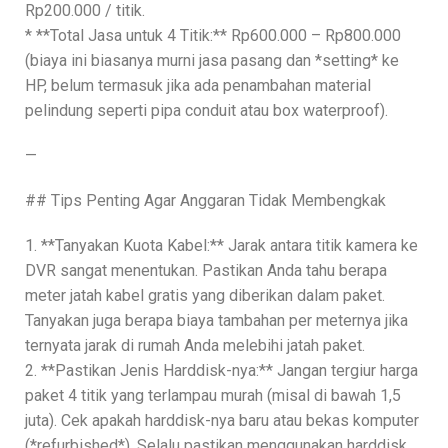
Rp200.000 / titik.
* **Total Jasa untuk 4 Titik:** Rp600.000 – Rp800.000
(biaya ini biasanya murni jasa pasang dan *setting* ke
HP, belum termasuk jika ada penambahan material
pelindung seperti pipa conduit atau box waterproof).
—
## Tips Penting Agar Anggaran Tidak Membengkak
1. **Tanyakan Kuota Kabel:** Jarak antara titik kamera ke
DVR sangat menentukan. Pastikan Anda tahu berapa
meter jatah kabel gratis yang diberikan dalam paket.
Tanyakan juga berapa biaya tambahan per meternya jika
ternyata jarak di rumah Anda melebihi jatah paket.
2. **Pastikan Jenis Harddisk-nya:** Jangan tergiur harga
paket 4 titik yang terlampau murah (misal di bawah 1,5
juta). Cek apakah harddisk-nya baru atau bekas komputer
(*refurbished*). Selalu pastikan menggunakan harddisk