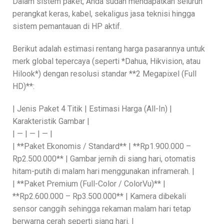
Dalam sistem paket, Anda sudah mendapatkan seluruh
perangkat keras, kabel, sekaligus jasa teknisi hingga
sistem pemantauan di HP aktif.
Berikut adalah estimasi rentang harga pasarannya untuk
merk global tepercaya (seperti *Dahua, Hikvision, atau
Hilook*) dengan resolusi standar **2 Megapixel (Full
HD)**:
| Jenis Paket 4 Titik | Estimasi Harga (All-In) |
Karakteristik Gambar |
| — | — | — |
| **Paket Ekonomis / Standard** | **Rp1.900.000 –
Rp2.500.000** | Gambar jernih di siang hari, otomatis
hitam-putih di malam hari menggunakan inframerah. |
| **Paket Premium (Full-Color / ColorVu)** |
**Rp2.600.000 – Rp3.500.000** | Kamera dibekali
sensor canggih sehingga rekaman malam hari tetap
berwarna cerah seperti siang hari. |