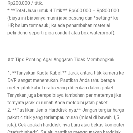
Rp200.000 / titik.
* **Total Jasa untuk 4 Titik:** Rp600.000 – Rp800.000
(biaya ini biasanya murni jasa pasang dan *setting* ke
HP, belum termasuk jika ada penambahan material
pelindung seperti pipa conduit atau box waterproof).
—
## Tips Penting Agar Anggaran Tidak Membengkak
1. **Tanyakan Kuota Kabel:** Jarak antara titik kamera ke
DVR sangat menentukan. Pastikan Anda tahu berapa
meter jatah kabel gratis yang diberikan dalam paket.
Tanyakan juga berapa biaya tambahan per meternya jika
ternyata jarak di rumah Anda melebihi jatah paket.
2. **Pastikan Jenis Harddisk-nya:** Jangan tergiur harga
paket 4 titik yang terlampau murah (misal di bawah 1,5
juta). Cek apakah harddisk-nya baru atau bekas komputer
(*refurbished*). Selalu pastikan menggunakan harddisk