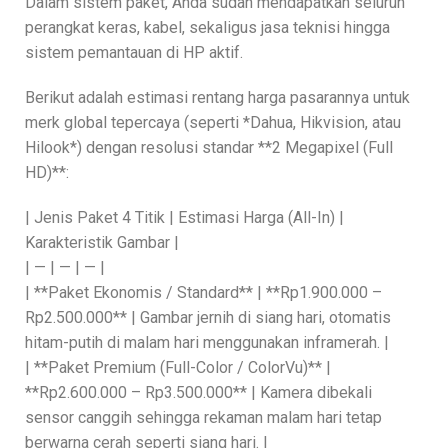
Dalam sistem paket, Anda sudah mendapatkan seluruh
perangkat keras, kabel, sekaligus jasa teknisi hingga
sistem pemantauan di HP aktif.
Berikut adalah estimasi rentang harga pasarannya untuk
merk global tepercaya (seperti *Dahua, Hikvision, atau
Hilook*) dengan resolusi standar **2 Megapixel (Full
HD)**:
| Jenis Paket 4 Titik | Estimasi Harga (All-In) |
Karakteristik Gambar |
| — | — | — |
| **Paket Ekonomis / Standard** | **Rp1.900.000 –
Rp2.500.000** | Gambar jernih di siang hari, otomatis
hitam-putih di malam hari menggunakan inframerah. |
| **Paket Premium (Full-Color / ColorVu)** |
**Rp2.600.000 – Rp3.500.000** | Kamera dibekali
sensor canggih sehingga rekaman malam hari tetap
berwarna cerah seperti siang hari. |