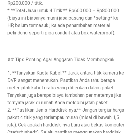
Rp200.000 / titik.
* **Total Jasa untuk 4 Titik:** Rp600.000 – Rp800.000
(biaya ini biasanya murni jasa pasang dan *setting* ke
HP, belum termasuk jika ada penambahan material
pelindung seperti pipa conduit atau box waterproof).
—
## Tips Penting Agar Anggaran Tidak Membengkak
1. **Tanyakan Kuota Kabel:** Jarak antara titik kamera ke
DVR sangat menentukan. Pastikan Anda tahu berapa
meter jatah kabel gratis yang diberikan dalam paket.
Tanyakan juga berapa biaya tambahan per meternya jika
ternyata jarak di rumah Anda melebihi jatah paket.
2. **Pastikan Jenis Harddisk-nya:** Jangan tergiur harga
paket 4 titik yang terlampau murah (misal di bawah 1,5
juta). Cek apakah harddisk-nya baru atau bekas komputer
(*refurbished*). Selalu pastikan menggunakan harddisk