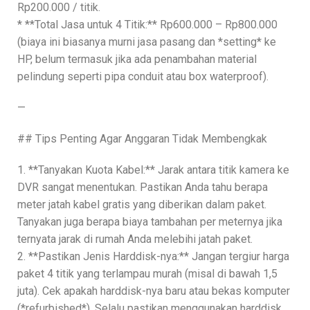
Rp200.000 / titik.
* **Total Jasa untuk 4 Titik:** Rp600.000 – Rp800.000
(biaya ini biasanya murni jasa pasang dan *setting* ke
HP, belum termasuk jika ada penambahan material
pelindung seperti pipa conduit atau box waterproof).
—
## Tips Penting Agar Anggaran Tidak Membengkak
1. **Tanyakan Kuota Kabel:** Jarak antara titik kamera ke
DVR sangat menentukan. Pastikan Anda tahu berapa
meter jatah kabel gratis yang diberikan dalam paket.
Tanyakan juga berapa biaya tambahan per meternya jika
ternyata jarak di rumah Anda melebihi jatah paket.
2. **Pastikan Jenis Harddisk-nya:** Jangan tergiur harga
paket 4 titik yang terlampau murah (misal di bawah 1,5
juta). Cek apakah harddisk-nya baru atau bekas komputer
(*refurbished*). Selalu pastikan menggunakan harddisk