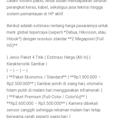
Dalam sistem paket, Anda sudah mendapatkan seluruh
perangkat keras, kabel, sekaligus jasa teknisi hingga
sistem pemantauan di HP aktif.
Berikut adalah estimasi rentang harga pasarannya untuk
merk global tepercaya (seperti *Dahua, Hikvision, atau
Hilook*) dengan resolusi standar **2 Megapixel (Full
HD)**:
| Jenis Paket 4 Titik | Estimasi Harga (All-In) |
Karakteristik Gambar |
| — | — | — |
| **Paket Ekonomis / Standard** | **Rp1.900.000 –
Rp2.500.000** | Gambar jernih di siang hari, otomatis
hitam-putih di malam hari menggunakan inframerah. |
| **Paket Premium (Full-Color / ColorVu)** |
**Rp2.600.000 – Rp3.500.000** | Kamera dibekali
sensor canggih sehingga rekaman malam hari tetap
berwarna cerah seperti siang hari. |