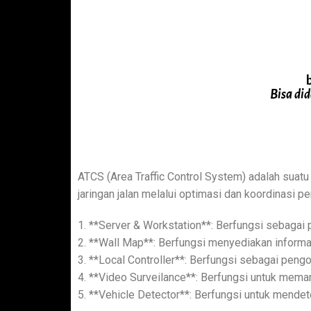
Bisa di
ATCS (Area Traffic Control System) adalah suatu
jaringan jalan melalui optimasi dan koordinasi p
1. **Server & Workstation**: Berfungsi sebagai 
2. **Wall Map**: Berfungsi menyediakan informasi
3. **Local Controller**: Berfungsi sebagai peng
4. **Video Surveilance**: Berfungsi untuk mema
5. **Vehicle Detector**: Berfungsi untuk mende