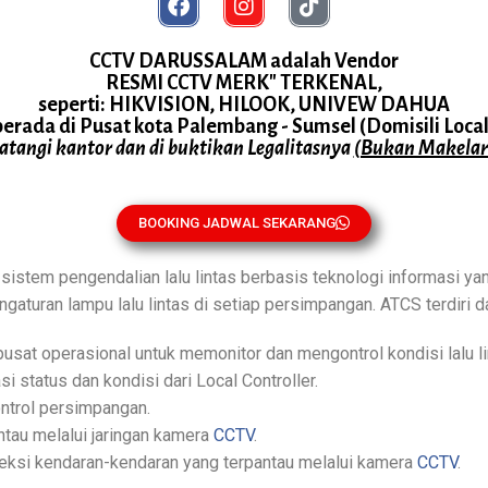
CCTV DARUSSALAM adalah Vendor
RESMI CCTV MERK" TERKENAL,
seperti: HIKVISION, HILOOK, UNIVEW DAHUA
berada di Pusat kota Palembang - Sumsel (Domisili Local
datangi kantor dan di buktikan Legalitasnya
(Bukan Makelar
BOOKING JADWAL SEKARANG
 sistem pengendalian lalu lintas berbasis teknologi informasi ya
engaturan lampu lalu lintas di setiap persimpangan. ATCS terdiri
pusat operasional untuk memonitor dan mengontrol kondisi lalu l
 status dan kondisi dari Local Controller.
ontrol persimpangan.
ntau melalui jaringan kamera
CCTV
.
teksi kendaran-kendaran yang terpantau melalui kamera
CCTV
.