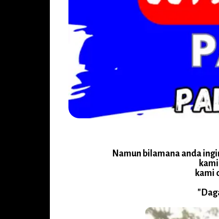
Namun bilamana anda ingin 
kami 
kami 
"Daga