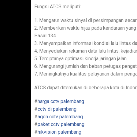
Fungsi ATCS meliputi:
1. Mengatur waktu sinyal di persimpangan secara
2. Memberikan waktu hijau pada kendaraan yang 
Pasal 134.
3. Menyampaikan informasi kondisi lalu lintas da
4. Menyediakan rekaman data lalu lintas, kejadia
5. Terciptanya optimasi kinerja jaringan jalan.
6. Mengurangi jumlah dan beban petugas pengatur
7. Meningkatnya kualitas pelayanan dalam pengat
ATCS dapat ditemukan di beberapa kota di Indon
#
harga cctv palembang
#
cctv di palembang
#
agen cctv palembang
#
paket cctv palembang
#
hikvision palembang