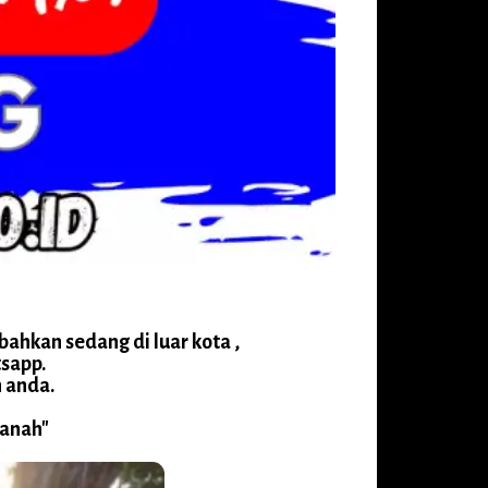
ahkan sedang di luar kota ,
tsapp.
 anda.
manah"