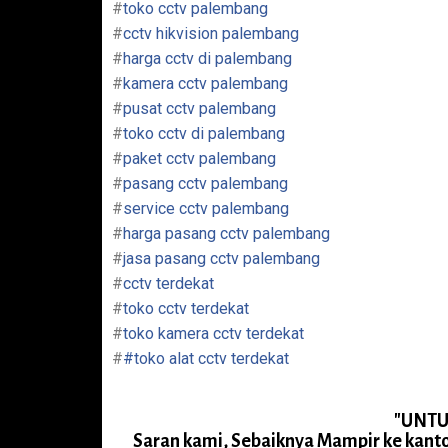
#
toko cctv palembang
#
cctv hikvision palembang
#
harga cctv di palembang
#
kamera cctv palembang
#
pusat cctv palembang
#
toko cctv di palembang
#
paket cctv palembang
#
pasang cctv palembang
#
service cctv palembang
#
harga pasang cctv palembang
#
jasa pasang cctv palembang
#
cctv terdekat
#
toko cctv terdekat
#
toko kamera cctv terdekat
#
#toko alat cctv terdekat
"UNTU
Saran kami, Sebaiknya Mampir ke kant