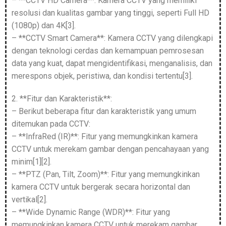
– **CCTV HD Camera**: Kamera CCTV yang memiliki
resolusi dan kualitas gambar yang tinggi, seperti Full HD
(1080p) dan 4K[3].
– **CCTV Smart Camera**: Kamera CCTV yang dilengkapi
dengan teknologi cerdas dan kemampuan pemrosesan
data yang kuat, dapat mengidentifikasi, menganalisis, dan
merespons objek, peristiwa, dan kondisi tertentu[3].
2. **Fitur dan Karakteristik**:
– Berikut beberapa fitur dan karakteristik yang umum
ditemukan pada CCTV:
– **InfraRed (IR)**: Fitur yang memungkinkan kamera
CCTV untuk merekam gambar dengan pencahayaan yang
minim[1][2].
– **PTZ (Pan, Tilt, Zoom)**: Fitur yang memungkinkan
kamera CCTV untuk bergerak secara horizontal dan
vertikal[2].
– **Wide Dynamic Range (WDR)**: Fitur yang
memungkinkan kamera CCTV untuk merekam gambar