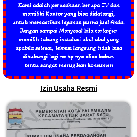
Kami adalah perusahaan berupa CV dan
memiliki Kantor yang bisa didatangi,
untuk memastikan layanan purna jual Anda.
Jangan sampai Menyesal bila terlanjur
memilih tukang instalasi abal abal yang
apabila selesai, Teknisi langsung tidak bisa
dihubungi lagi no hp nya alias kabur.
tentu sangat merugikan konsumen
Izin Usaha Resmi