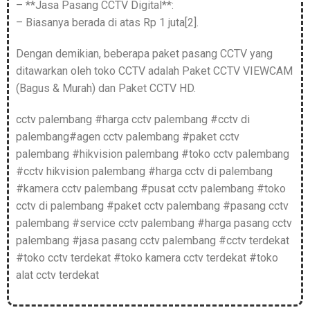
– **Jasa Pasang CCTV Digital**:
– Biasanya berada di atas Rp 1 juta[2].
Dengan demikian, beberapa paket pasang CCTV yang
ditawarkan oleh toko CCTV adalah Paket CCTV VIEWCAM
(Bagus & Murah) dan Paket CCTV HD.
cctv palembang #harga cctv palembang #cctv di
palembang#agen cctv palembang #paket cctv
palembang #hikvision palembang #toko cctv palembang
#cctv hikvision palembang #harga cctv di palembang
#kamera cctv palembang #pusat cctv palembang #toko
cctv di palembang #paket cctv palembang #pasang cctv
palembang #service cctv palembang #harga pasang cctv
palembang #jasa pasang cctv palembang #cctv terdekat
#toko cctv terdekat #toko kamera cctv terdekat #toko
alat cctv terdekat