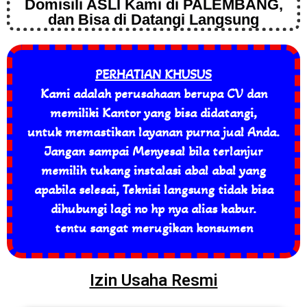
Domisili ASLI Kami di PALEMBANG,
dan Bisa di Datangi Langsung
PERHATIAN KHUSUS
Kami adalah perusahaan berupa CV dan
memiliki Kantor yang bisa didatangi,
untuk memastikan layanan purna jual Anda.
Jangan sampai Menyesal bila terlanjur
memilih tukang instalasi abal abal yang
apabila selesai, Teknisi langsung tidak bisa
dihubungi lagi no hp nya alias kabur.
tentu sangat merugikan konsumen
Izin Usaha Resmi