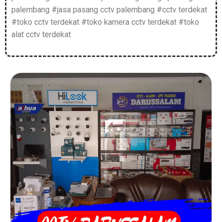
palembang #jasa pasang cctv palembang #cctv terdekat
#toko cctv terdekat #toko kamera cctv terdekat #toko
alat cctv terdekat